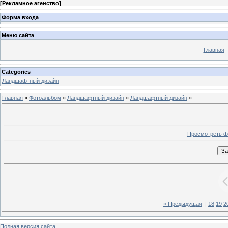
[
Рекламное агенство
]
Форма входа
Меню сайта
Главная
Categories
Ландшафтный дизайн
Главная
»
Фотоальбом
»
Ландшафтный дизайн
»
Ландшафтный дизайн
»
Просмотреть ф
« Предыдущая
|
18
19
2
Полная версия сайта