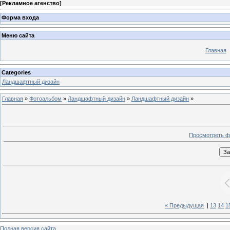
[
Рекламное агенство
]
Форма входа
Меню сайта
Главная
Categories
Ландшафтный дизайн
Главная
»
Фотоальбом
»
Ландшафтный дизайн
»
Ландшафтный дизайн
»
Просмотреть ф
« Предыдущая
|
13
14
1
Полная версия сайта