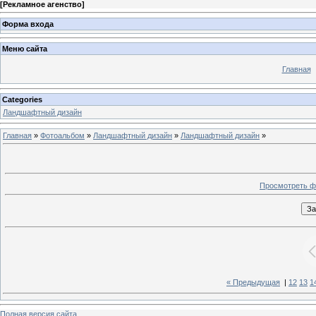
[
Рекламное агенство
]
Форма входа
Меню сайта
Главная
Categories
Ландшафтный дизайн
Главная
»
Фотоальбом
»
Ландшафтный дизайн
»
Ландшафтный дизайн
»
Просмотреть ф
« Предыдущая
|
12
13
1
Полная версия сайта