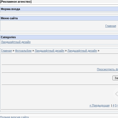
[
Рекламное агенство
]
Форма входа
Меню сайта
Главная
Categories
Ландшафтный дизайн
Главная
»
Фотоальбом
»
Ландшафтный дизайн
»
Ландшафтный дизайн
»
Просмотреть ф
« Предыдущая
|
4
5
Полная версия сайта